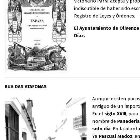
Victoriano Parra acepta y prop
indiscutible de haber sido es
Registro de Leyes y Órdenes.
El Ayuntamiento de Olivenza
Díaz.
RUA DAS ATAFONAS
Aunque existen pocos
antiguo de un impor
En el
siglo XVIII
, para
nombre de
Panadería
solo día
. En la plant
Ya
Pascual Madoz
, e