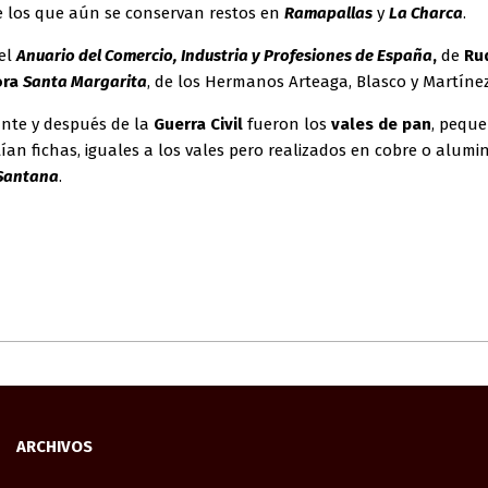
de los que aún se conservan restos en
Ramapallas
y
La Charca
.
el
Anuario del Comercio, Industria y Profesiones de España
,
de
Rud
ora
Santa Margarita
, de los Hermanos Arteaga, Blasco y Martínez
ante y después de la
Guerra Civil
fueron los
vales de pan
, peque
an fichas, iguales a los vales pero realizados en cobre o alumi
Santana
.
ARCHIVOS