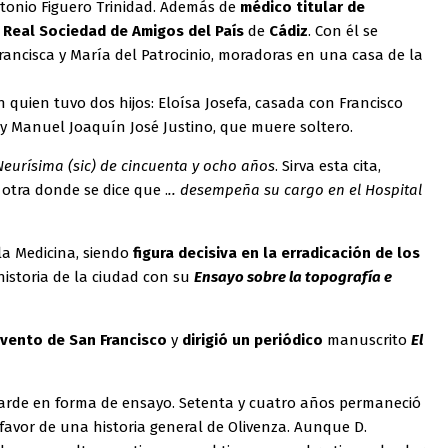
ntonio Figuero Trinidad. Además de
médico titular de
 Real Sociedad de Amigos del País
de
Cádiz
. Con él se
rancisca y María del Patrocinio, moradoras en una casa de la
n quien tuvo dos hijos: Eloísa Josefa, casada con Francisco
y Manuel Joaquín José Justino, que muere soltero.
 Neurísima (sic) de cincuenta y ocho años
. Sirva esta cita,
otra donde se dice que .
.. desempeña su cargo en el Hospital
la Medicina, siendo
figura decisiva en la erradicación de los
 historia de la ciudad con su
Ensayo sobre la topografía e
onvento de San Francisco
y
dirigió un periódico
manuscrito
El
arde en forma de ensayo. Setenta y cuatro años permaneció
n favor de una historia general de Olivenza. Aunque D.