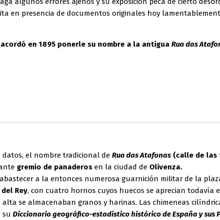
aga algunos errores ajenos y su exposición peca de cierto desord
crita en presencia de documentos originales hoy lamentablement
 acordó en 1895 ponerle su nombre a la antigua
Rua das Atafo
 datos, el nombre tradicional de
Rua das Atafonas
(calle de las
tante
gremio de panaderos
en la ciudad de
Olivenza.
 abastecer a la entonces numerosa guarnición militar de la pla
 del Rey
, con cuatro hornos cuyos huecos se aprecian todavía e
a alta se almacenaban granos y harinas. Las chimeneas cilíndric
n su
Diccionario geográfico-estadístico histórico de España y sus