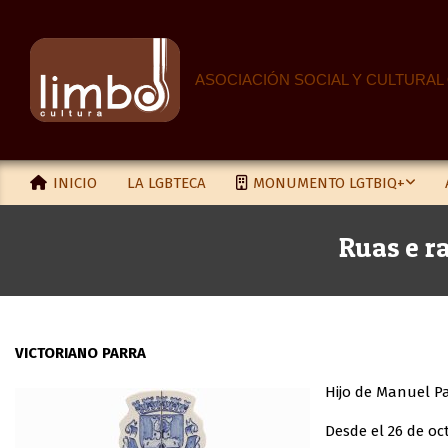
Skip
to
content
ASOCIACIÓN SOCIAL Y CULTURAL
Secondary
INICIO
LA LGBTECA
MONUMENTO LGTBIQ+
Navigation
Menu
Ruas e ra
VICTORIANO PARRA
Hijo de Manuel Pa
Desde el 26 de oc