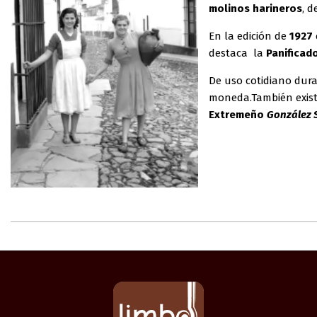
molinos harineros
, 
En la edición de
1927
destaca la
Panificad
De uso cotidiano dur
moneda.También existí
Extremeño
González 
2025-
03-
13