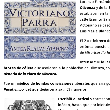
Lorenzo Fernández
Olivenza
y de la
establecen en la 
calle Espíritu Sa
Victoriano se cas
Luis María Blanco
El
7 de febrero d
errónea puesto qu
de Misericordia h
Intensa fue la la
brotes de cólera
que asolaron a la población de Olivenza, s
Historia de la Plaza de Olivenza.
Fue un
médico de hondas convicciones liberales
que arraig
Pasatiempo
, del que llegaron a salir 53 números.
Escribió el artículo
correspon
inédito, hasta que por iniciat