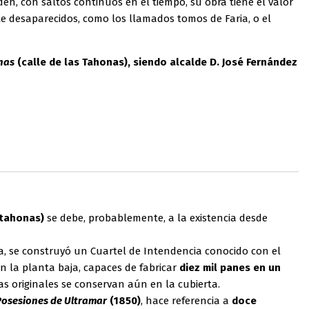
en, con saltos continuos en el tiempo, su obra tiene el valor
e desaparecidos, como los llamados tomos de Faria, o el
nas
(calle de las Tahonas), siendo alcalde D. José Fernández
 tahonas)
se debe, probablemente, a la existencia desde
za, se construyó un Cuartel de Intendencia conocido con el
n la planta baja, capaces de fabricar
diez mil panes en un
as originales se conservan aún en la cubierta.
 Posesiones de Ultramar
(1850)
, hace referencia a
doce