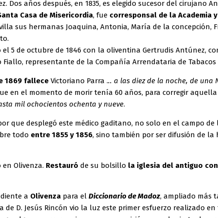
. Dos años después, en 1835, es elegido sucesor del cirujano A
Santa Casa de Misericordia
, fue
corresponsal de la Academia y
villa sus hermanas Joaquina, Antonia, María de la concepción, F
nto.
ó el 5 de octubre de 1846 con la oliventina Gertrudis Antúnez, co
 Fiallo, representante de la Compañía Arrendataria de Tabacos 
e 1869 fallece
Victoriano Parra .
.. a las diez de la noche, de una
e en el momento de morir tenía 60 años, para corregir aquella 
asta mil ochocientos ochenta y nueve
.
bor que desplegó este médico gaditano, no solo en el campo de 
obre todo
entre 1855 y 1856
, sino también por ser difusión de la
ó en Olivenza.
Restauró
de su bolsillo
la iglesia del antiguo c
diente a
Olivenza
para el
Diccionario de Madoz
, ampliado más t
iva de D. Jesús Rincón vio la luz este primer esfuerzo realizado e